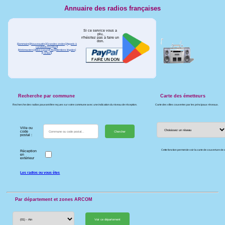
Annuaire des radios françaises
Si ce service vous a
plu,
n'hésitez pas à faire un
don.
[Sommaire]
[Nouveautés]
[Grandes ondes]
[Appels à
candidatures]
[Surf]
[Webmasters]
[Mise à jour]
[FAQ]
[Mentions légales]
[Contact]
Recherche par commune
Carte des émetteurs
Recherche des radios pouvant être reçues sur votre commune avec une indication du niveau de réception.
Carte des villes couvertes par les principaux réseaux.
Ville ou
code
postal :
Cette fonction permet de voir la carte de couverture d
Réception
en
extérieur
Les radios ou vous êtes
Par département et zones ARCOM