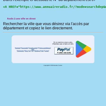
Accès à une ville en direct
Rechercher la ville que vous désirez via l'accès par
département et copiez le lien directement.
Si ce service vous a plu,
n'hésitez pas à faire un don.
[Sommaire]
[Nouveautés]
[Grandes ondes]
[Appels à candidatures]
[Surf]
[Webmasters]
[Mise à jour]
[FAQ]
[Mentions légales]
[Contact]
Copyright © 2026 Nicolas Croiset