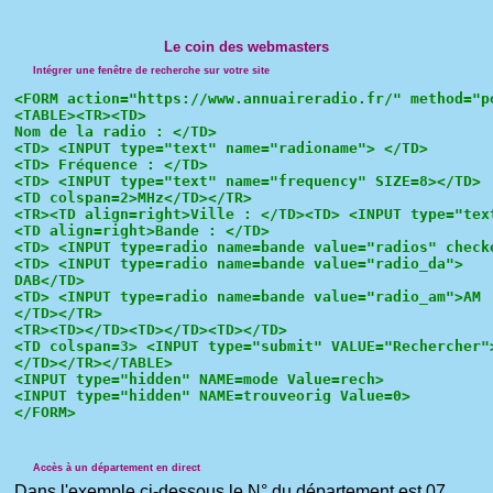
Le coin des webmasters
Intégrer une fenêtre de recherche sur votre site
<FORM action="https://www.annuaireradio.fr/" method="po
<TABLE><TR><TD>

Nom de la radio : </TD>

<TD> <INPUT type="text" name="radioname"> </TD>

<TD> Fréquence : </TD>

<TD> <INPUT type="text" name="frequency" SIZE=8></TD>

<TD colspan=2>MHz</TD></TR>

<TR><TD align=right>Ville : </TD><TD> <INPUT type="text
<TD align=right>Bande : </TD>

<TD> <INPUT type=radio name=bande value="radios" checke
<TD> <INPUT type=radio name=bande value="radio_da">

DAB</TD>

<TD> <INPUT type=radio name=bande value="radio_am">AM

</TD></TR>

<TR><TD></TD><TD></TD><TD></TD>

<TD colspan=3> <INPUT type="submit" VALUE="Rechercher">
</TD></TR></TABLE>

<INPUT type="hidden" NAME=mode Value=rech>

<INPUT type="hidden" NAME=trouveorig Value=0>

Accès à un département en direct
Dans l'exemple ci-dessous le N° du département est 07