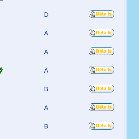
D
A
A
A
B
A
B