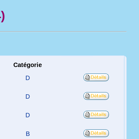
)
Catégorie
D
D
D
B