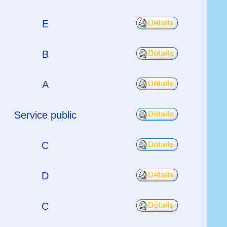
E
B
A
Service public
C
D
C