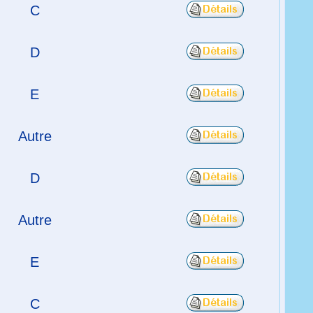
C
D
E
Autre
D
Autre
E
C