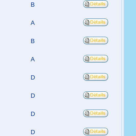
B
A
B
A
D
D
D
D