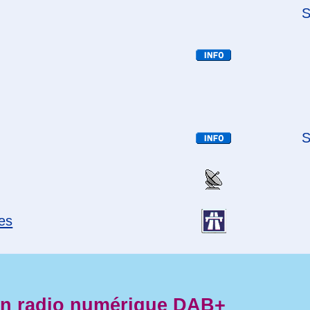
S
S
tes
en radio numérique DAB+