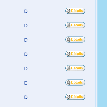
D
D
D
D
D
E
D