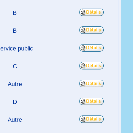
B
B
ervice public
C
Autre
D
Autre