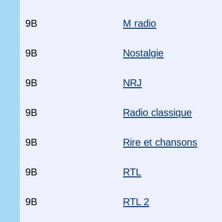
9B
M radio
9B
Nostalgie
9B
NRJ
9B
Radio classique
9B
Rire et chansons
9B
RTL
9B
RTL 2