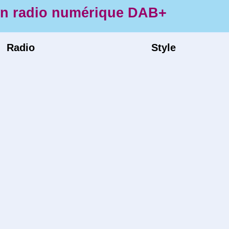
en radio numérique DAB+
Radio
Style