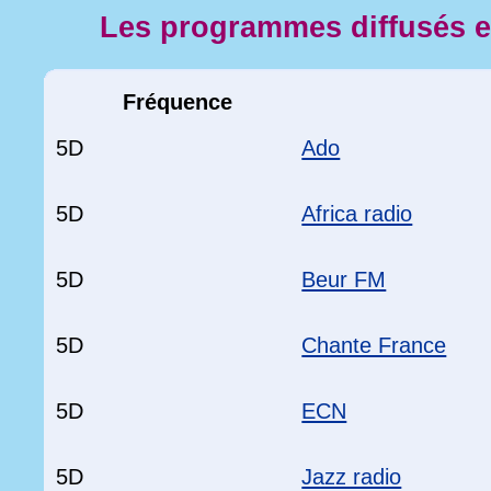
Les programmes diffusés 
Fréquence
5D
Ado
5D
Africa radio
5D
Beur FM
5D
Chante France
5D
ECN
5D
Jazz radio