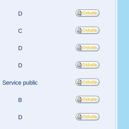
D
C
D
D
Service public
B
D