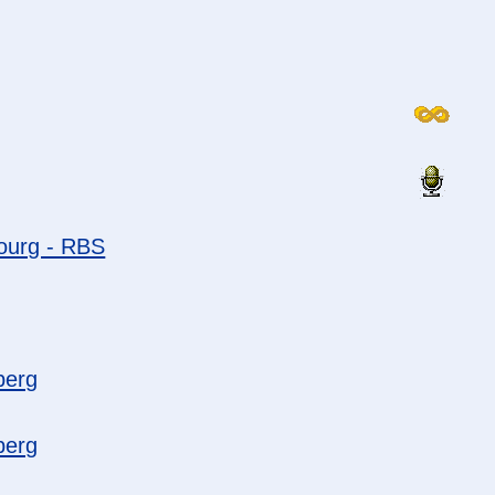
ourg - RBS
berg
berg